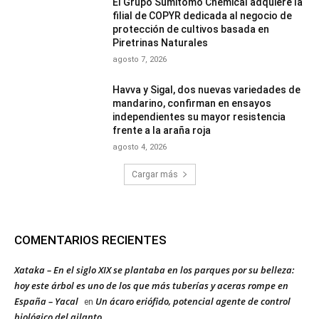
El Grupo Sumitomo Chemical adquiere la
filial de COPYR dedicada al negocio de
protección de cultivos basada en
Piretrinas Naturales
agosto 7, 2026
Havva y Sigal, dos nuevas variedades de
mandarino, confirman en ensayos
independientes su mayor resistencia
frente a la araña roja
agosto 4, 2026
Cargar más
COMENTARIOS RECIENTES
Xataka – En el siglo XIX se plantaba en los parques por su belleza:
hoy este árbol es uno de los que más tuberías y aceras rompe en
España – Yacal
Un ácaro eriófido, potencial agente de control
en
biológico del ailanto