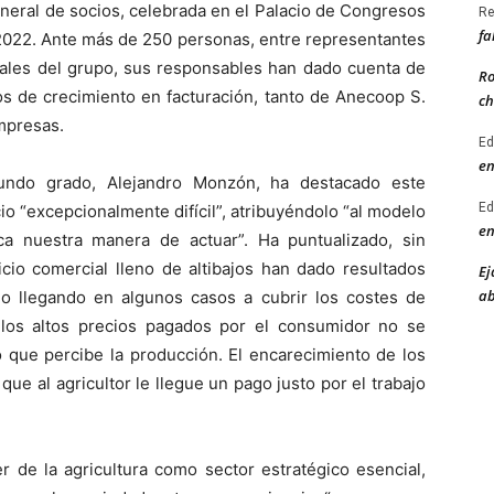
eral de socios, celebrada en el Palacio de Congresos
Re
fa
-2022. Ante más de 250 personas, entre representantes
nales del grupo, sus responsables han dado cuenta de
Ro
tos de crecimiento en facturación, tanto de Anecoop S.
ch
mpresas.
Ed
en
gundo grado, Alejandro Monzón, ha destacado este
Ed
io “excepcionalmente difícil”, atribuyéndolo “al modelo
en
 nuestra manera de actuar”. Ha puntualizado, sin
icio comercial lleno de altibajos han dado resultados
Ej
ab
 no llegando en algunos casos a cubrir los costes de
 los altos precios pagados por el consumidor no se
 que percibe la producción. El encarecimiento de los
ue al agricultor le llegue un pago justo por el trabajo
r de la agricultura como sector estratégico esencial,