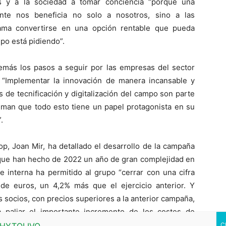
es y a la sociedad a tomar conciencia “porque una
ente nos beneficia no solo a nosotros, sino a las
clama convertirse en una opción rentable que pueda
po está pidiendo”.
más los pasos a seguir por las empresas del sector
 “Implementar la innovación de manera incansable y
s de tecnificación y digitalización del campo son parte
uman que todo esto tiene un papel protagonista en su
.
op, Joan Mir, ha detallado el desarrollo de la campaña
 que han hecho de 2022 un año de gran complejidad en
e interna ha permitido al grupo “cerrar con una cifra
de euros, un 4,2% más que el ejercicio anterior. Y
 socios, con precios superiores a la anterior campaña,
 paliar el importante incremento de los costes de
s últimos ejercicios, y el impacto de las incidencias