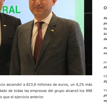
C
Xa
po
tu
ác
de
mi
nu
ju
Al
Ed
di
icio ascendió a 823,6 millones de euros, un 4,2% más
dado de todas las empresas del grupo alcanzó los 998
Vi
pl
 que el ejercicio anterior.
ve