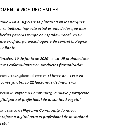
OMENTARIOS RECIENTES
taka – En el siglo XIX se plantaba en los parques
r su belleza: hoy este árbol es uno de los que más
berías y aceras rompe en España – Yacal
Un
en
aro eriófido, potencial agente de control biológico
l ailanto
ércoles, 10 de junio de 2026
La UE prohíbe doce
en
evos coformulantes en productos fitosanitarios
El brote de CYVCV en
ancervera45@hotmail.com
en
icante ya abarca 22 hectáreas de limoneros
Phytoma Community, la nueva plataforma
itorial
en
gital para el profesional de la sanidad vegetal
Phytoma Community, la nueva
cent Barres
en
ataforma digital para el profesional de la sanidad
getal