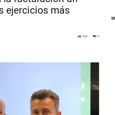
s ejercicios más
M
524
0