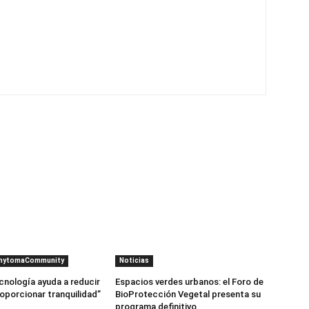
PhytomaCommunity
Noticias
cnología ayuda a reducir
Espacios verdes urbanos: el Foro de
roporcionar tranquilidad”
BioProtección Vegetal presenta su
programa definitivo