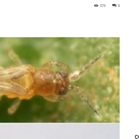
575
0
C