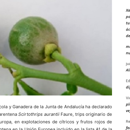
Xa
po
tu
ác
de
mi
nu
ju
Al
Ed
di
Vi
pl
cola y Ganadera de la Junta de Andalucía ha declarado
ve
uarentena
Scirtothrips aurantii
Faure, trips originario de
ropa, en explotaciones de cítricos y frutos rojos de
Re
fa
tena en la Unión Europea incluido en la lista A1 de la