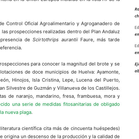
Ro
ch
de Control Oficial Agroalimentario y Agroganadero de
Ed
 las prospecciones realizadas dentro del Plan Andaluz
en
la presencia de
Scirtothrips aurantii
Faure, más tarde
Ed
eferencia.
en
prospecciones para conocer la magnitud del brote y se
Ej
ab
lotaciones de doce municipios de Huelva: Ayamonte,
eón, Hinojos, Isla Cristina, Lepe, Lucena del Puerto,
n Silvestre de Guzmán y Villanueva de los Castillejos.
as de naranjo, mandarino, fresa, frambuesa, mora y
cido una serie de medidas fitosanitarias de obligado
 la nueva plaga
.
 literatura científica cita más de cincuenta huéspedes)
que origina un descenso de la producción y la calidad de