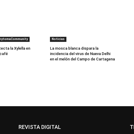
PhytomaCommunity
Noticias
cta la Xylella en
La mosca blanca dispara la
 café
incidencia del virus de Nueva Delhi
en el melón del Campo de Cartagena
REVISTA DIGITAL
T