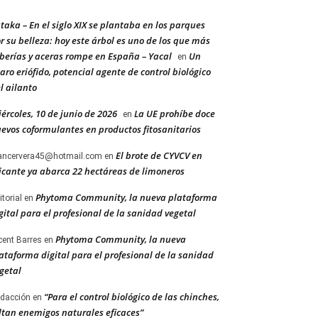
taka – En el siglo XIX se plantaba en los parques
r su belleza: hoy este árbol es uno de los que más
berías y aceras rompe en España – Yacal
Un
en
aro eriófido, potencial agente de control biológico
l ailanto
ércoles, 10 de junio de 2026
La UE prohíbe doce
en
evos coformulantes en productos fitosanitarios
El brote de CYVCV en
ancervera45@hotmail.com
en
icante ya abarca 22 hectáreas de limoneros
Phytoma Community, la nueva plataforma
itorial
en
gital para el profesional de la sanidad vegetal
Phytoma Community, la nueva
cent Barres
en
ataforma digital para el profesional de la sanidad
getal
“Para el control biológico de las chinches,
dacción
en
ltan enemigos naturales eficaces”