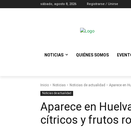
sábado, agosto 8, 2026
Registrarse / Unirse
NOTICIAS
QUIÉNES SOMOS
EVENT
Inicio
Noticias
Noticias de actualidad
Aparece en Hu
Noticias de actualidad
Aparece en Huelv
cítricos y frutos r