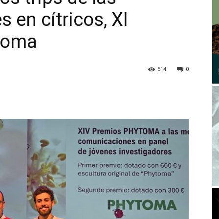
s en cítricos, XI
toma
514
0