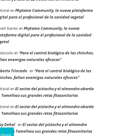
Phytoma Community, la nueva plataforma
itorial
en
gital para el profesional de la sanidad vegetal
Phytoma Community, la nueva
cent Barres
en
ataforma digital para el profesional de la sanidad
getal
“Para el control biológico de las chinches,
dacción
en
ltan enemigos naturales eficaces”
berto Trincado
“Para el control biológico de las
en
inches, faltan enemigos naturales eficaces”
El sector del pistacho y el almendro aborda
itorial
en
 Tomelloso sus grandes retos fitosanitarios
El sector del pistacho y el almendro aborda
itorial
en
 Tomelloso sus grandes retos fitosanitarios
ay Dehal
El sector del pistacho y el almendro
en
orda en Tomelloso sus grandes retos fitosanitarios