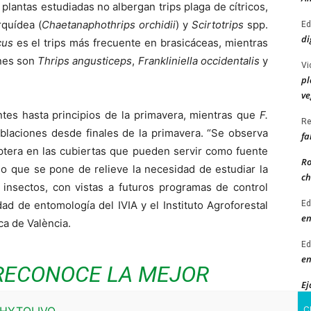
plantas estudiadas no albergan trips plaga de cítricos,
orquídea (
Chaetanaphothrips orchidii
) y
Scirtotrips
spp.
Ed
di
cus
es el trips más frecuente en brasicáceas, mientras
nes son
Thrips angusticeps
,
Frankliniella occidentalis
y
Vi
pl
ve
es hasta principios de la primavera, mientras que
F.
Re
laciones desde finales de la primavera. “Se observa
fa
óptera en las cubiertas que pueden servir como fuente
Ro
lo que se pone de relieve la necesidad de estudiar la
ch
 insectos, con vistas a futuros programas de control
Ed
dad de entomología del IVIA y el Instituto Agroforestal
en
ca de València.
Ed
en
RECONOCE LA MEJOR
Ej
 EN PANEL DEL XIII
ab