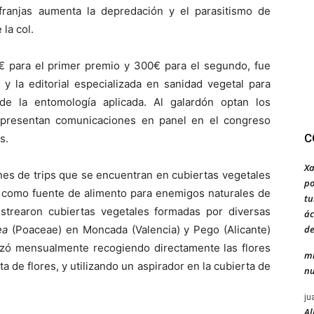
franjas aumenta la depredación y el parasitismo de
la col.
 para el primer premio y 300€ para el segundo, fue
 y la editorial especializada en sanidad vegetal para
de la entomología aplicada. Al galardón optan los
presentan comunicaciones en panel en el congreso
C
s.
Xa
ones de trips que se encuentran en cubiertas vegetales
po
r como fuente de alimento para enemigos naturales de
tu
estrearon cubiertas vegetales formadas por diversas
ác
de
ea
(Poaceae) en Moncada (Valencia) y Pego (Alicante)
izó mensualmente recogiendo directamente las flores
mi
a de flores, y utilizando un aspirador en la cubierta de
nu
ju
Al