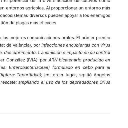
n el potencial de la diversificación de cultivos como
l en entornos agrícolas. Al proporcionar un entorno más
groecosistemas diversos pueden apoyar a los enemigos
tión de plagas más eficaces.
 las mejores comunicaciones orales. El primer premio
tat de València), por
Infecciones encubiertas con virus
a; descubrimiento, transmisión e impacto en su control
er González (IVIA), por
ARN bicatenario producido en
ales: Enterobacteriaceae) formulado en cebo para el
iptera: Tephritidae)
; en tercer lugar, repitió Angelos
l rescate: ampliando el uso de los depredadores Orius