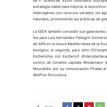
de
P. brassicae
. Estos resultados subraya
estrategia viable para mejorar el biocontro
heterogéneo con recursos variados, los a
naturales, promoviendo así prácticas de ges
La SEEA también concedió sus galardones a
fue para Luis Hernández-Pelegrín (Universi
de ARN en la mosca Mediterránea de la frut
biológico
; el segundo, para John Christoph
Escherichia coli Escherich (Enterobacter
control de Ceratitis capitata Wiedemann (D
Mouratidis, por su comunicación
Piratas a
Wolff en floricultura
.