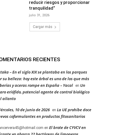
reducir riesgos y proporcionar
tranquilidad”
julio 31, 2026
Cargar más
OMENTARIOS RECIENTES
taka – En el siglo XIX se plantaba en los parques
r su belleza: hoy este árbol es uno de los que más
berías y aceras rompe en España – Yacal
Un
en
aro eriófido, potencial agente de control biológico
l ailanto
ércoles, 10 de junio de 2026
La UE prohíbe doce
en
evos coformulantes en productos fitosanitarios
El brote de CYVCV en
ancervera45@hotmail.com
en
icante ya abarca 22 hectáreas de limoneros