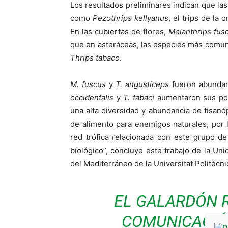
Los resultados preliminares indican que las 
como
Pezothrips kellyanus
, el trips de la 
En las cubiertas de flores,
Melanthrips fus
que en asteráceas, las especies más comu
Thrips tabaco
.
M. fuscus
y
T. angusticeps
fueron abundant
occidentalis
y
T. tabaci
aumentaron sus pob
una alta diversidad y abundancia de tisan
de alimento para enemigos naturales, por 
red trófica relacionada con este grupo de
biológico”, concluye este trabajo de la Uni
del Mediterráneo de la Universitat Politècni
EL GALARDÓN 
COMUNICACIÓN