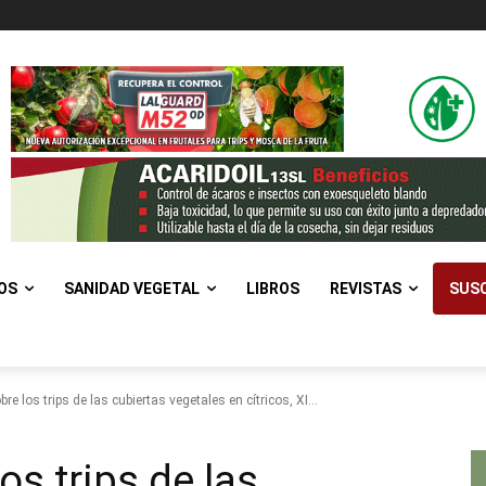
OS
SANIDAD VEGETAL
LIBROS
REVISTAS
SUSC
re los trips de las cubiertas vegetales en cítricos, XI...
os trips de las