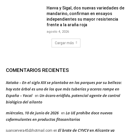
Havva y Sigal, dos nuevas variedades de
mandarino, confirman en ensayos
independientes su mayor resistencia
frente a la araña roja
agosto 4, 2026
Cargar más
COMENTARIOS RECIENTES
Xataka – En el siglo XIX se plantaba en los parques por su belleza:
hoy este árbol es uno de los que más tuberías y aceras rompe en
España – Yacal
Un ácaro eriófido, potencial agente de control
en
biológico del ailanto
miércoles, 10 de junio de 2026
La UE prohíbe doce nuevos
en
coformulantes en productos fitosanitarios
El brote de CYVCV en Alicante ya
juancervera45@hotmail.com
en