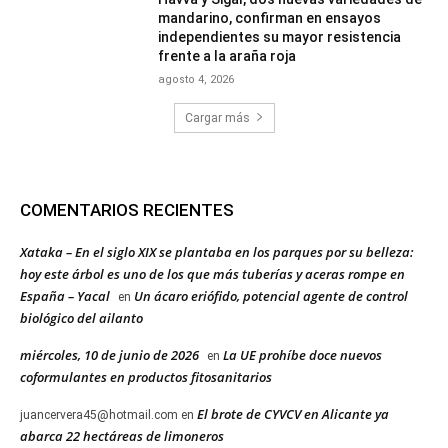
mandarino, confirman en ensayos
independientes su mayor resistencia
frente a la araña roja
agosto 4, 2026
Cargar más
COMENTARIOS RECIENTES
Xataka – En el siglo XIX se plantaba en los parques por su belleza:
hoy este árbol es uno de los que más tuberías y aceras rompe en
España – Yacal
Un ácaro eriófido, potencial agente de control
en
biológico del ailanto
miércoles, 10 de junio de 2026
La UE prohíbe doce nuevos
en
coformulantes en productos fitosanitarios
El brote de CYVCV en Alicante ya
juancervera45@hotmail.com
en
abarca 22 hectáreas de limoneros