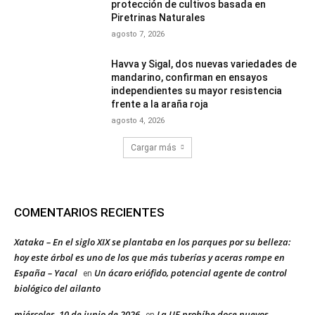
protección de cultivos basada en
Piretrinas Naturales
agosto 7, 2026
Havva y Sigal, dos nuevas variedades de
mandarino, confirman en ensayos
independientes su mayor resistencia
frente a la araña roja
agosto 4, 2026
Cargar más
COMENTARIOS RECIENTES
Xataka – En el siglo XIX se plantaba en los parques por su belleza:
hoy este árbol es uno de los que más tuberías y aceras rompe en
España – Yacal
Un ácaro eriófido, potencial agente de control
en
biológico del ailanto
miércoles, 10 de junio de 2026
La UE prohíbe doce nuevos