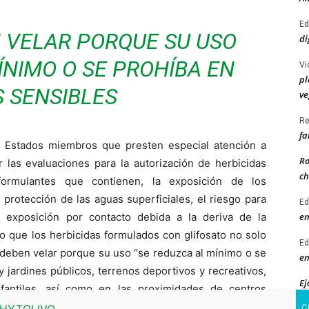
Ed
N VELAR PORQUE SU USO
di
ÍNIMO O SE PROHÍBA EN
Vi
pl
 SENSIBLES
ve
Re
fa
s Estados miembros que presten especial atención a
Ro
r las evaluaciones para la autorización de herbicidas
ch
formulantes que contienen, la exposición de los
protección de las aguas superficiales, el riesgo para
Ed
en
 exposición por contacto debida a la deriva de la
o que los herbicidas formulados con glifosato no solo
Ed
es deben velar porque su uso “se reduzca al mínimo o se
en
jardines públicos, terrenos deportivos y recreativos,
Ej
fantiles, así como en las proximidades de centros
ab