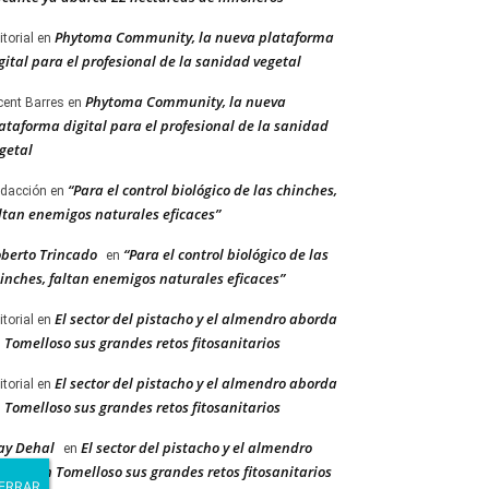
Phytoma Community, la nueva plataforma
itorial
en
gital para el profesional de la sanidad vegetal
Phytoma Community, la nueva
cent Barres
en
ataforma digital para el profesional de la sanidad
getal
“Para el control biológico de las chinches,
dacción
en
ltan enemigos naturales eficaces”
berto Trincado
“Para el control biológico de las
en
inches, faltan enemigos naturales eficaces”
El sector del pistacho y el almendro aborda
itorial
en
 Tomelloso sus grandes retos fitosanitarios
El sector del pistacho y el almendro aborda
itorial
en
 Tomelloso sus grandes retos fitosanitarios
ay Dehal
El sector del pistacho y el almendro
en
orda en Tomelloso sus grandes retos fitosanitarios