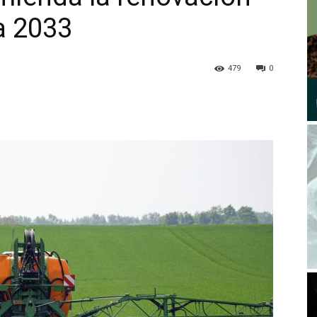
a 2033
479
0