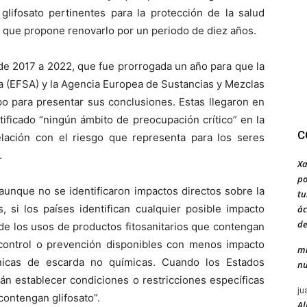
glifosato pertinentes para la protección de la salud
 que propone renovarlo por un periodo de diez años.
 de 2017 a 2022, que fue prorrogada un año para que la
a (EFSA) y la Agencia Europea de Sustancias y Mezclas
o para presentar sus conclusiones. Estas llegaron en
tificado “ningún ámbito de preocupación crítico” en la
C
relación con el riesgo que representa para los seres
.
Xa
po
aunque no se identificaron impactos directos sobre la
tu
, si los países identifican cualquier posible impacto
ác
de
 de los usos de productos fitosanitarios que contengan
 control o prevención disponibles con menos impacto
mi
écnicas de escarda no químicas. Cuando los Estados
nu
án establecer condiciones o restricciones específicas
ju
contengan glifosato”.
Al