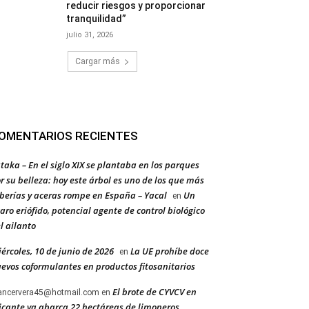
reducir riesgos y proporcionar
tranquilidad”
julio 31, 2026
Cargar más
OMENTARIOS RECIENTES
taka – En el siglo XIX se plantaba en los parques
r su belleza: hoy este árbol es uno de los que más
berías y aceras rompe en España – Yacal
Un
en
aro eriófido, potencial agente de control biológico
l ailanto
ércoles, 10 de junio de 2026
La UE prohíbe doce
en
evos coformulantes en productos fitosanitarios
El brote de CYVCV en
ancervera45@hotmail.com
en
icante ya abarca 22 hectáreas de limoneros