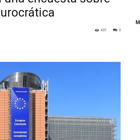
burocrática
M
437
0