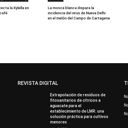
cta la Xylella en
La mosca blanca dispara la
 café
incidencia del virus de Nueva Delhi
en el melón del Campo de Cartagena
REVISTA DIGITAL
T
Extrapolación de residuos de
No
fitosanitarios de cítricos a
No
aguacate para el
establecimiento de LMR: una
N
solución práctica para cultivos
menores