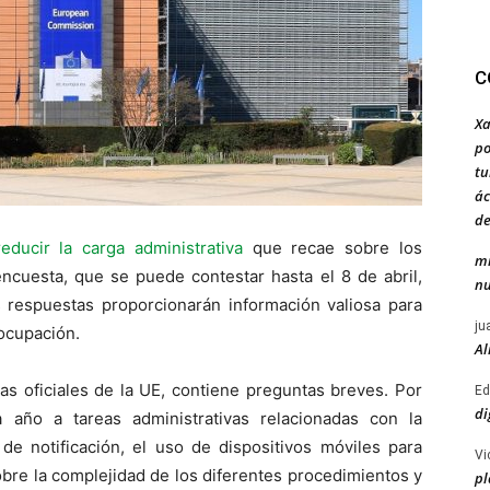
C
Xa
po
tu
ác
de
educir la carga administrativa
que recae sobre los
mi
encuesta, que se puede contestar hasta el 8 de abril,
nu
s respuestas proporcionarán información valiosa para
ju
ocupación.
Al
uas oficiales de la UE, contiene preguntas breves. Por
Ed
di
 año a tareas administrativas relacionadas con la
 de notificación, el uso de dispositivos móviles para
Vi
obre la complejidad de los diferentes procedimientos y
pl