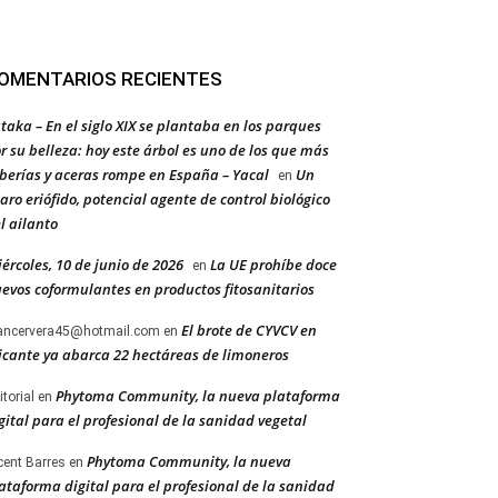
OMENTARIOS RECIENTES
taka – En el siglo XIX se plantaba en los parques
r su belleza: hoy este árbol es uno de los que más
berías y aceras rompe en España – Yacal
Un
en
aro eriófido, potencial agente de control biológico
l ailanto
ércoles, 10 de junio de 2026
La UE prohíbe doce
en
evos coformulantes en productos fitosanitarios
El brote de CYVCV en
ancervera45@hotmail.com
en
icante ya abarca 22 hectáreas de limoneros
Phytoma Community, la nueva plataforma
itorial
en
gital para el profesional de la sanidad vegetal
Phytoma Community, la nueva
cent Barres
en
ataforma digital para el profesional de la sanidad