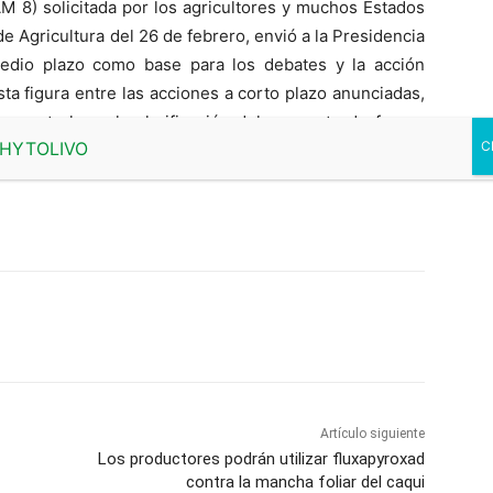
M 8) solicitada por los agricultores y muchos Estados
 Agricultura del 26 de febrero, envió a la Presidencia
edio plazo como base para los debates y la acción
ta figura entre las acciones a corto plazo anunciadas,
s controles y la clarificación del concepto de fuerza
a se han celebrado debates sobre estos dos últimos
Artículo siguiente
Los productores podrán utilizar fluxapyroxad
contra la mancha foliar del caqui