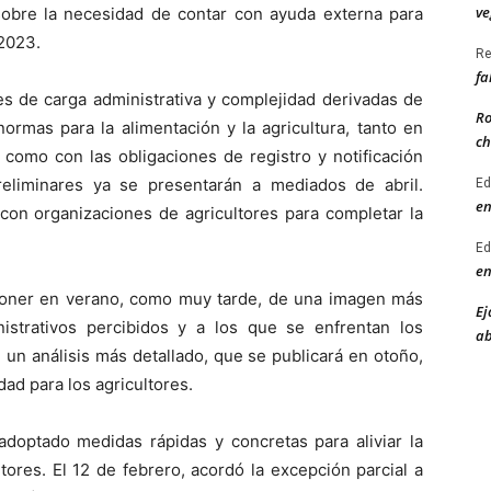
ve
 sobre la necesidad de contar con ayuda externa para
 2023.
Re
fa
tes de carga administrativa y complejidad derivadas de
Ro
ormas para la alimentación y la agricultura, tanto en
ch
l como con las obligaciones de registro y notificación
reliminares ya se presentarán a mediados de abril.
Ed
en
 con organizaciones de agricultores para completar la
Ed
en
isponer en verano, como muy tarde, de una imagen más
Ej
nistrativos percibidos y a los que se enfrentan los
ab
n un análisis más detallado, que se publicará en otoño,
dad para los agricultores.
adoptado medidas rápidas y concretas para aliviar la
tores. El 12 de febrero, acordó la excepción parcial a