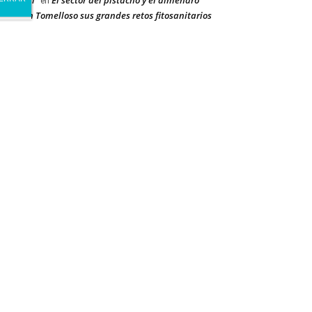
ay Dehal
El sector del pistacho y el almendro
en
orda en Tomelloso sus grandes retos fitosanitarios