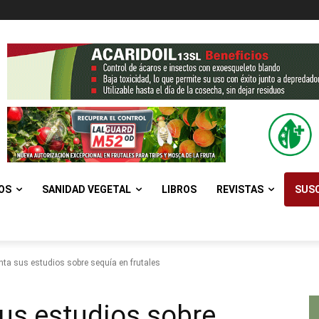
OS
SANIDAD VEGETAL
LIBROS
REVISTAS
SUSC
nta sus estudios sobre sequía en frutales
sus estudios sobre