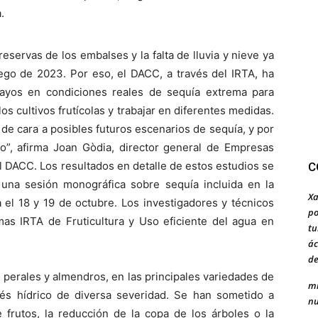
.
reservas de los embalses y la falta de lluvia y nieve ya
go de 2023. Por eso, el DACC, a través del IRTA, ha
ayos en condiciones reales de sequía extrema para
 cultivos frutícolas y trabajar en diferentes medidas.
de cara a posibles futuros escenarios de sequía, y por
”, afirma Joan Gòdia, director general de Empresas
l DACC. Los resultados en detalle de estos estudios se
C
e una sesión monográfica sobre sequía incluida en la
Xa
 el 18 y 19 de octubre. Los investigadores y técnicos
po
as IRTA de Fruticultura y Uso eficiente del agua en
tu
ác
de
perales y almendros, en las principales variedades de
mi
trés hídrico de diversa severidad. Se han sometido a
nu
e frutos, la reducción de la copa de los árboles o la