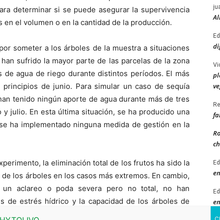
ju
para determinar si se puede asegurar la supervivencia
Al
s en el volumen o en la cantidad de la producción.
Ed
di
por someter a los árboles de la muestra a situaciones
han sufrido la mayor parte de las parcelas de la zona
Vi
es de agua de riego durante distintos períodos. El más
pl
ve
 principios de junio. Para simular un caso de sequía
 han tenido ningún aporte de agua durante más de tres
Re
 y julio. En esta última situación, se ha producido una
fa
 se ha implementado ninguna medida de gestión en la
Ro
ch
erimento, la eliminación total de los frutos ha sido la
Ed
en
a de los árboles en los casos más extremos. En cambio,
ar un aclareo o poda severa pero no total, no han
Ed
es de estrés hídrico y la capacidad de los árboles de
en
ue la producción de frutos requiere una necesidad de