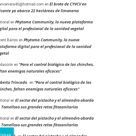
El brote de CYVCV en
ancervera45@hotmail.com
en
icante ya abarca 22 hectáreas de limoneros
Phytoma Community, la nueva plataforma
itorial
en
gital para el profesional de la sanidad vegetal
Phytoma Community, la nueva
cent Barres
en
ataforma digital para el profesional de la sanidad
getal
“Para el control biológico de las chinches,
dacción
en
ltan enemigos naturales eficaces”
berto Trincado
“Para el control biológico de las
en
inches, faltan enemigos naturales eficaces”
El sector del pistacho y el almendro aborda
itorial
en
 Tomelloso sus grandes retos fitosanitarios
El sector del pistacho y el almendro aborda
itorial
en
 Tomelloso sus grandes retos fitosanitarios