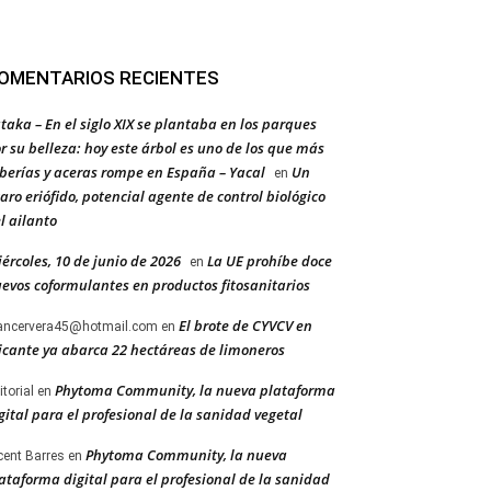
OMENTARIOS RECIENTES
taka – En el siglo XIX se plantaba en los parques
r su belleza: hoy este árbol es uno de los que más
berías y aceras rompe en España – Yacal
Un
en
aro eriófido, potencial agente de control biológico
l ailanto
ércoles, 10 de junio de 2026
La UE prohíbe doce
en
evos coformulantes en productos fitosanitarios
El brote de CYVCV en
ancervera45@hotmail.com
en
icante ya abarca 22 hectáreas de limoneros
Phytoma Community, la nueva plataforma
itorial
en
gital para el profesional de la sanidad vegetal
Phytoma Community, la nueva
cent Barres
en
ataforma digital para el profesional de la sanidad