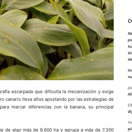
C
Xa
po
tu
ác
de
mi
nu
ju
afía escarpada que dificulta la mecanización y exige
Al
ro canario lleva años apostando por las estrategias de
Ed
 para marcar diferencias con la banana, su principal
di
Vi
pl
cie de algo más de 8.600 ha y agrupa a más de 7.300