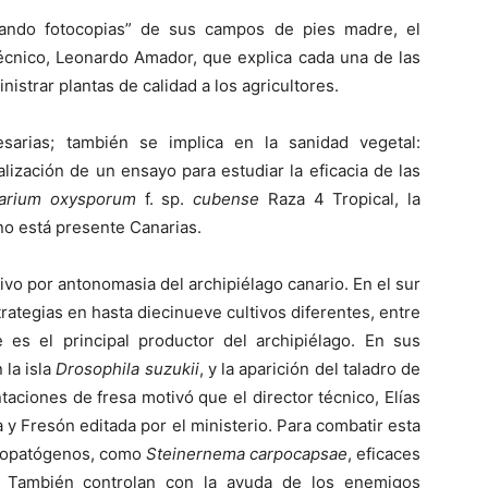
cando fotocopias” de sus campos de pies madre, el
técnico, Leonardo Amador, que explica cada una de las
istrar plantas de calidad a los agricultores.
sarias; también se implica en la sanidad vegetal:
lización de un ensayo para estudiar la eficacia de las
arium oxysporum
f. sp.
cubense
Raza 4 Tropical, la
no está presente Canarias.
tivo por antonomasia del archipiélago canario. En el sur
trategias en hasta diecinueve cultivos diferentes, entre
e es el principal productor del archipiélago. En sus
 la isla
Drosophila suzukii
, y la aparición del taladro de
ntaciones de fresa motivó que el director técnico, Elías
 y Fresón editada por el ministerio. Para combatir esta
omopatógenos, como
Steinernema carpocapsae
, eficaces
o. También controlan con la ayuda de los enemigos