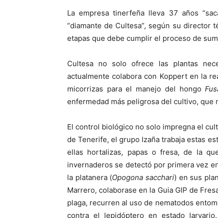
La empresa tinerfeña lleva 37 años “sa
“diamante de Cultesa”, según su director 
etapas que debe cumplir el proceso de sumin
Cultesa no solo ofrece las plantas nece
actualmente colabora con Koppert en la rea
micorrizas para el manejo del hongo
Fus
enfermedad más peligrosa del cultivo, que 
El control biológico no solo impregna el cul
de Tenerife, el grupo Izaña trabaja estas es
ellas hortalizas, papas o fresa, de la qu
invernaderos se detectó por primera vez en
la platanera (
Opogona sacchari
) en sus pla
Marrero, colaborase en la Guia GIP de Fresa
plaga, recurren al uso de nematodos ent
contra el lepidóptero en estado larvari