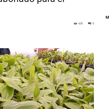
M
635
0