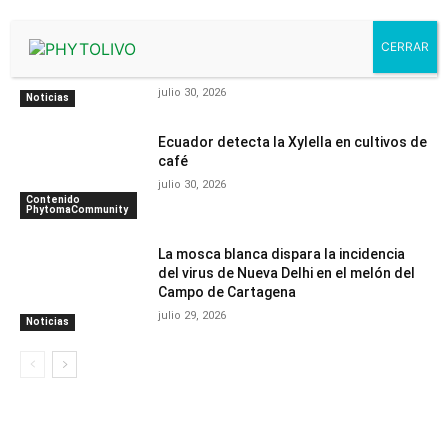
Espacios verdes urbanos: el Foro de
BioProtección Vegetal presenta su
programa definitivo
julio 30, 2026
Noticias
Ecuador detecta la Xylella en cultivos de
café
julio 30, 2026
Contenido
PhytomaCommunity
La mosca blanca dispara la incidencia
del virus de Nueva Delhi en el melón del
Campo de Cartagena
julio 29, 2026
Noticias