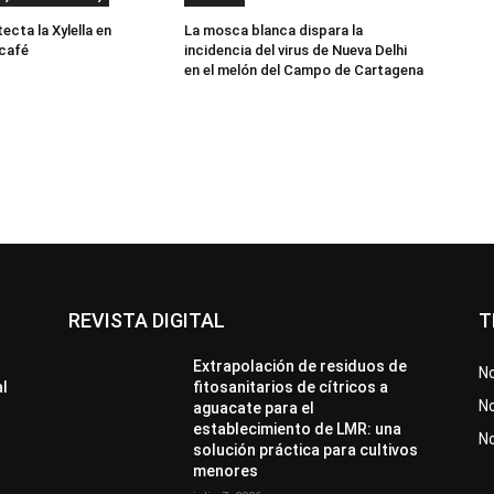
cta la Xylella en
La mosca blanca dispara la
 café
incidencia del virus de Nueva Delhi
en el melón del Campo de Cartagena
REVISTA DIGITAL
T
Extrapolación de residuos de
No
al
fitosanitarios de cítricos a
No
aguacate para el
establecimiento de LMR: una
N
solución práctica para cultivos
menores