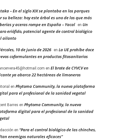
taka – En el siglo XIX se plantaba en los parques
r su belleza: hoy este árbol es uno de los que más
berías y aceras rompe en España – Yacal
Un
en
aro eriófido, potencial agente de control biológico
l ailanto
ércoles, 10 de junio de 2026
La UE prohíbe doce
en
evos coformulantes en productos fitosanitarios
El brote de CYVCV en
ancervera45@hotmail.com
en
icante ya abarca 22 hectáreas de limoneros
Phytoma Community, la nueva plataforma
itorial
en
gital para el profesional de la sanidad vegetal
Phytoma Community, la nueva
cent Barres
en
ataforma digital para el profesional de la sanidad
getal
“Para el control biológico de las chinches,
dacción
en
ltan enemigos naturales eficaces”