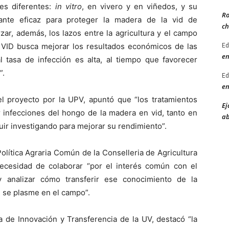
es diferentes:
in vitro
, en vivero y en viñedos, y su
Ro
tante eficaz para proteger la madera de la vid de
ch
ar, además, los lazos entre la agricultura y el campo
A VID busca mejorar los resultados económicos de las
Ed
en
al tasa de infección es alta, al tiempo que favorecer
”.
Ed
en
el proyecto por la UPV, apuntó que “los tratamientos
Ej
 infecciones del hongo de la madera en vid, tanto en
ab
uir investigando para mejorar su rendimiento”.
olítica Agraria Común de la Conselleria de Agricultura
 necesidad de colaborar “por el interés común con el
y analizar cómo transferir ese conocimiento de la
e se plasme en el campo”.
a de Innovación y Transferencia de la UV, destacó “la