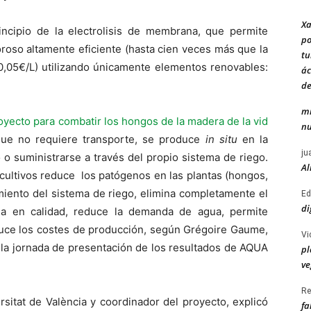
Xa
incipio de la electrolisis de membrana, que permite
po
oroso altamente eficiente (hasta cien veces más que la
tu
<0,05€/L) utilizando únicamente elementos renovables:
ác
de
mi
oyecto para combatir los hongos de la madera de la vid
nu
 que no requiere transporte, se produce
in situ
en la
ju
 o suministrarse a través del propio sistema de riego.
Al
 cultivos reduce los patógenos en las plantas (hongos,
nimiento del sistema de riego, elimina completamente el
Ed
di
ana en calidad, reduce la demanda de agua, permite
educe los costes de producción, según Grégoire Gaume,
Vi
n la jornada de presentación de los resultados de AQUA
pl
ve
Re
rsitat de València y coordinador del proyecto, explicó
fa