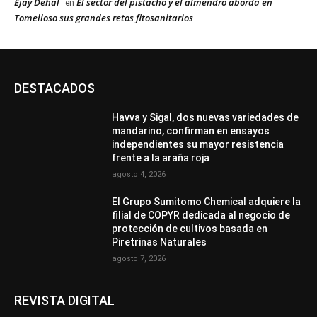
Ejay Dehal
El sector del pistacho y el almendro aborda en
en
Tomelloso sus grandes retos fitosanitarios
DESTACADOS
Havva y Sigal, dos nuevas variedades de
mandarino, confirman en ensayos
independientes su mayor resistencia
frente a la araña roja
agosto 4, 2026
El Grupo Sumitomo Chemical adquiere la
filial de COPYR dedicada al negocio de
protección de cultivos basada en
Piretrinas Naturales
agosto 7, 2026
REVISTA DIGITAL