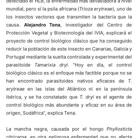
detectado el HLB, la enfermedad más devastadora a nivel
mundial, pero sí la psila africana (
Trioza erytreae
), uno de
los insectos vectores que transmiten la bacteria que la
causa.
Alejandro Tena
, investigador del Centro de
Protección Vegetal y Biotecnología del IVIA, explicará el
proyecto de control biológico clásico que ha conseguido
reducir la población de este insecto en Canarias, Galicia y
Portugal mediante la suelta controlada y experimental del
parasitoide
Tamarixia dryi
. “Hoy en día, el control
biológico clásico es el enfoque más factible porque no se
han encontrado parasitoides nativos eficaces de
T.
erytreae
en las islas del Atlántico ni en la península
ibérica, y se ha constatado que
T. dryi
es el agente de
control biológico más abundante y eficaz en su área de
origen, Sudáfrica”, explica Tena.
La mancha negra, causada por el hongo
Phyllosticta
citricarpa
, es otra peligrosa enfermedad que no afecta